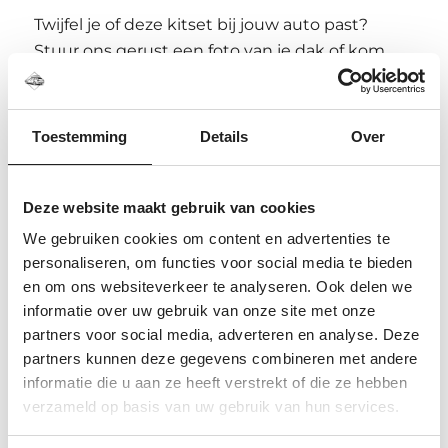
Twijfel je of deze kitset bij jouw auto past?
Stuur ons gerust een foto van je dak of kom
langs in onze showroom in Elst. We kijken met
je mee en voorkomen graag dat je het
verkeerde onderdeel bestelt.
Toestemming
Details
Over
Veelgestelde vragen over deze
Thule kitset
Deze website maakt gebruik van cookies
We gebruiken cookies om content en advertenties te
Is dit een complete dakdragerset?
personaliseren, om functies voor social media te bieden
Nee, dit is alleen de voertuigspecifieke kitset.
en om ons websiteverkeer te analyseren. Ook delen we
Voor een complete dakdragerset heb je ook
informatie over uw gebruik van onze site met onze
een passende voetenset en stangen nodig.
partners voor social media, adverteren en analyse. Deze
partners kunnen deze gegevens combineren met andere
Kan dezelfde kitset op meerdere
informatie die u aan ze heeft verstrekt of die ze hebben
auto’s passen?
verzameld op basis van uw gebruik van hun services.
Ja, sommige Thule kitsets worden voor
meerdere auto’s gebruikt. De complete