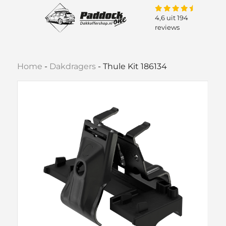
4,6 uit 194
reviews
Home
-
Dakdragers
-
Thule Kit 186134