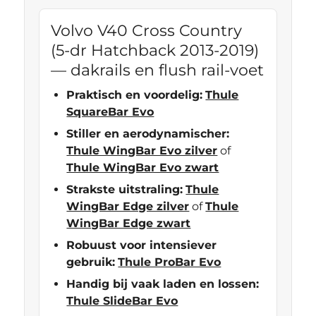
Volvo V40 Cross Country
(5-dr Hatchback 2013-2019)
— dakrails en flush rail-voet
Praktisch en voordelig:
Thule
SquareBar Evo
Stiller en aerodynamischer:
Thule WingBar Evo zilver
of
Thule WingBar Evo zwart
Strakste uitstraling:
Thule
WingBar Edge zilver
of
Thule
WingBar Edge zwart
Robuust voor intensiever
gebruik:
Thule ProBar Evo
Handig bij vaak laden en lossen:
Thule SlideBar Evo