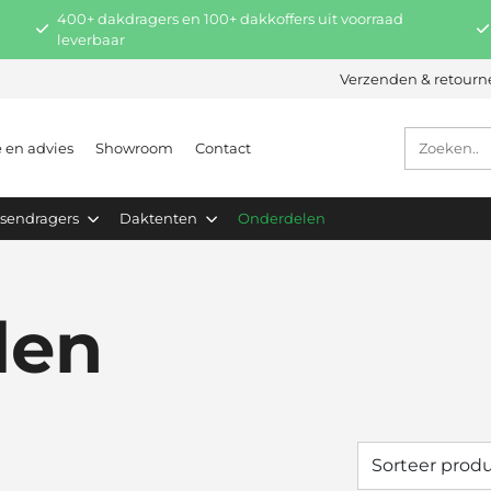
400+ dakdragers en 100+ dakkoffers uit voorraad
leverbaar
Verzenden & retourn
e en advies
Showroom
Contact
tsendragers
Daktenten
Onderdelen
len