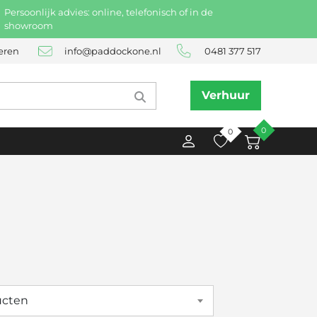
Persoonlijk advies: online, telefonisch of in de
showroom
eren
info@paddockone.nl
0481 377 517
Verhuur
0
0