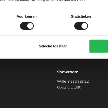
Voorkeuren
Statistieken
Tevreden klanten over ons
Selectie toestaan
Showroom
Willemsstraat 22
6662 DL Elst