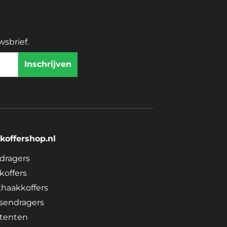
wsbrief.
koffershop.nl
dragers
koffers
khaakkoffers
tsendragers
tenten