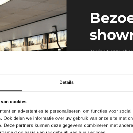
Bezoe
showr
Je vindt onze sh
Willemsstraat 22 
Centraal geleg
Details
6 gratis parkee
Showroom én m
 van cookies
Even binnenlopen 
ent en advertenties te personaliseren, om functies voor social
. Ook delen we informatie over uw gebruik van onze site met on
Plan je route
e. Deze partners kunnen deze gegevens combineren met andere i
erzameld op basis van uw gebruik van hun services.