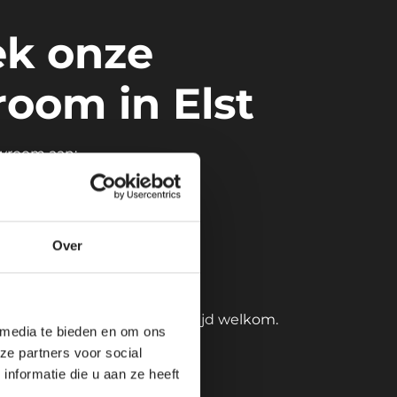
k onze
oom in Elst
owroom aan:
in Elst
en en goed bereikbaar
Over
rplaatsen voor de deur
ontage onder één dak
is zo geregeld — je bent altijd welkom.
 media te bieden en om ons
ze partners voor social
nformatie die u aan ze heeft