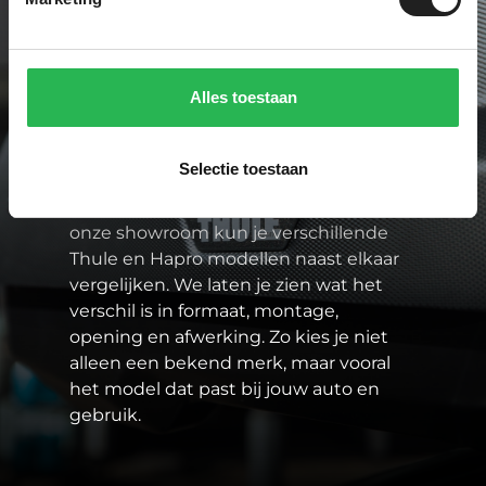
Paddock One is specialist in sterke
merken zoals Thule en Hapro. Dat zijn
Alles toestaan
merken waarbij pasvorm, veiligheid en
gebruiksgemak goed op elkaar
aansluiten. En dat is belangrijk, want als
Selectie toestaan
je waardevolle spullen op het dak
vervoert, moet het gewoon kloppen. In
onze showroom kun je verschillende
Thule en Hapro modellen naast elkaar
vergelijken. We laten je zien wat het
verschil is in formaat, montage,
opening en afwerking. Zo kies je niet
alleen een bekend merk, maar vooral
het model dat past bij jouw auto en
gebruik.