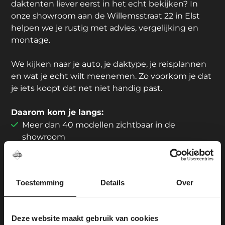
daktenten liever eerst in het echt bekijken? In
onze showroom aan de Willemsstraat 22 in Elst
helpen we je rustig met advies, vergelijking en
montage.
We kijken naar je auto, je daktype, je reisplannen
en wat je echt wilt meenemen. Zo voorkom je dat
je iets koopt dat net niet handig past.
Daarom kom je langs:
Meer dan 40 modellen zichtbaar in de
showroom
Showroom en montage onder één dak
6 gratis parkeerplaatsen voor de deur
Passervice mogelijk
Toestemming
Details
Over
Centraal gelegen tussen Arnhem en Nijmegen
Ouders kunnen rustig rondkijken; voor
kinderen is er iets te spelen
Deze website maakt gebruik van cookies
Geen koffie? De koelkast is goed gevuld.