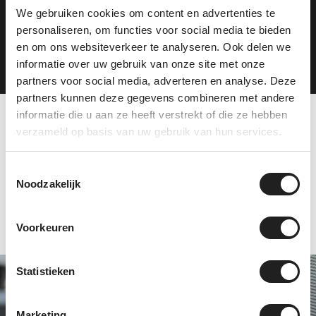
We gebruiken cookies om content en advertenties te
personaliseren, om functies voor social media te bieden
Plan je route
en om ons websiteverkeer te analyseren. Ook delen we
informatie over uw gebruik van onze site met onze
partners voor social media, adverteren en analyse. Deze
partners kunnen deze gegevens combineren met andere
informatie die u aan ze heeft verstrekt of die ze hebben
verzameld op basis van uw gebruik van hun services.
Tevreden klanten over
ons
Toestemmingsselectie
Noodzakelijk
Voorkeuren
Statistieken
Specialist in Thule
en Hapro
Marketing