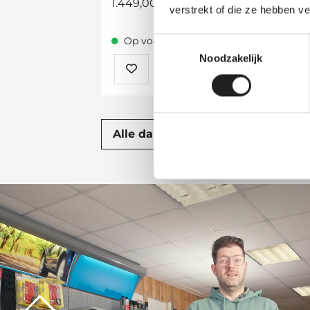
Prijsklasse:
1.449,00
-
1.529,00
49
verstrekt of die ze hebben v
1.449,00
tot
Op voorraad
Toestemmingsselectie
1.529,00
Noodzakelijk
Alle dakkoffers