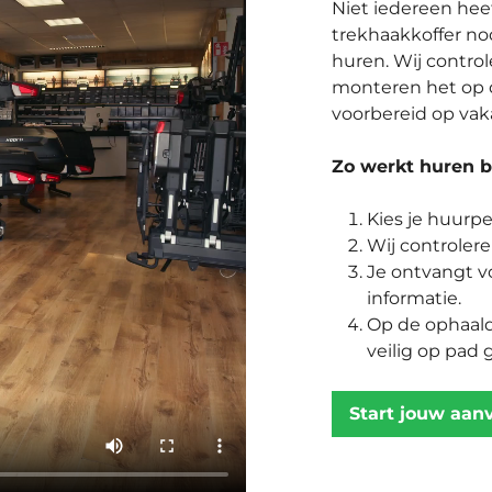
Niet iedereen heef
trekhaakkoffer no
huren. Wij control
monteren het op d
voorbereid op vak
Zo werkt huren bi
Kies je huurpe
Wij controler
Je ontvangt vó
informatie.
Op de ophaald
veilig op pad 
Start jouw aan