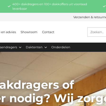
400+ dakdragers en 100+ dakkoffers uit voorraad
leverbaar
Verzenden & retourn
e en advies
Showroom
Contact
tsendragers
Daktenten
Onderdelen
akdragers of
er nodig? Wij zor