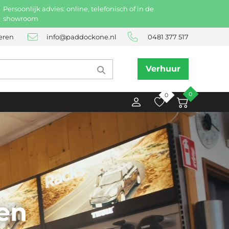
Persoonlijk advies: online, telefonisch of in de
showroom
eren
info@paddockone.nl
0481 377 517
Verhuur
0
0
gen