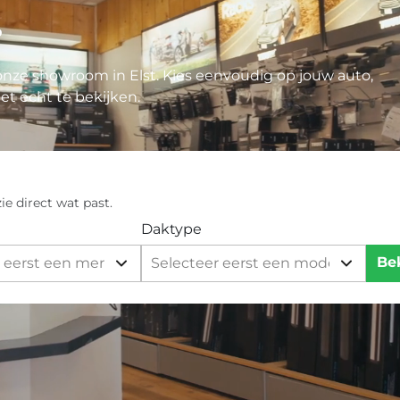
.
onze showroom in Elst. Kies eenvoudig op jouw auto,
het echt te bekijken.
e direct wat past.
Daktype