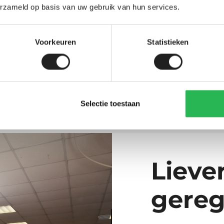
Prijsklass
9,00
449,00
-
549,00
erzameld op basis van uw gebruik van hun services.
449,00
tot
Op voorraad
Op voorraad
549,00
Voorkeuren
Statistieken
Selectie toestaan
Lieve
gereg