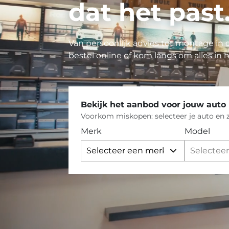
dat het past
Van persoonlijk advies tot montage in 
bestel online of kom langs om alles in 
Bekijk het aanbod voor jouw auto
Voorkom miskopen: selecteer je auto en zi
Merk
Model