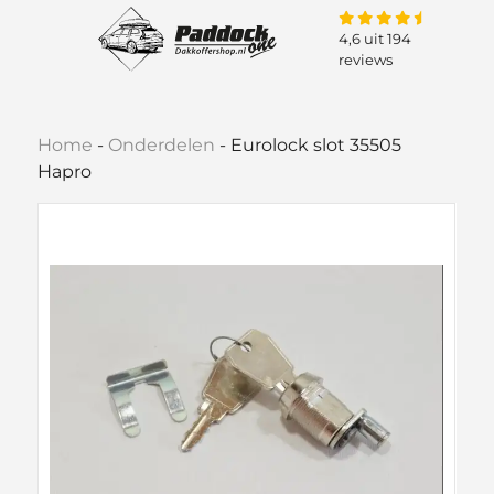
4,6 uit 194
reviews
Home
-
Onderdelen
-
Eurolock slot 35505
Hapro