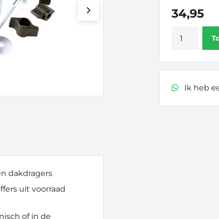
34,95
Hapro
T
dakkoffer
klemset
universeel
max.56mm
Ik heb ee
aantal
 en dakdragers
fers uit voorraad
nisch of in de