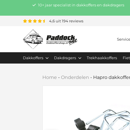
10+ jaar specialist in dakkoffers en dakdragers
4,6 uit 194 reviews
Servic
Dakkoffers
Dakdragers
Trekhaakkoffers
Fie
Home
-
Onderdelen
-
Hapro dakkoffe