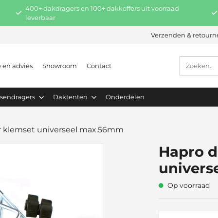
400+ dakdragers en 100+ dakkoffers uit voorraad
leverbaar
Verzenden & retourn
e en advies
Showroom
Contact
tsendragers
Daktenten
Onderdelen
r klemset universeel max.56mm
Hapro d
univer
Op voorraad