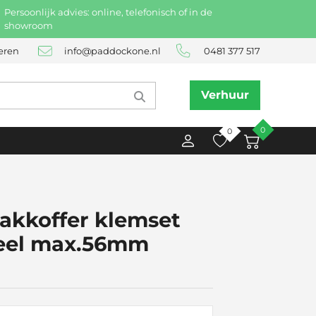
Persoonlijk advies: online, telefonisch of in de
showroom
eren
info@paddockone.nl
0481 377 517
Verhuur
0
0
akkoffer klemset
seel max.56mm