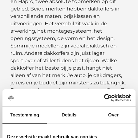
en Hapro, twee absolute topmerken op dit
gebied. Beide merken hebben dakkoffers in
verschillende maten, prijsklassen en
uitvoeringen. Het verschil zit vaak in de
afwerking, het montagesysteem, het
openingssysteem, de vorm en het design.
Sommige modellen zijn vooral praktisch en
ruim. Andere dakkoffers zijn juist lager,
sportiever of stiller tijdens het rijden. Welke
dakkoffer het beste bij je past, hangt niet
alleen af van het merk. Je auto, je dakdragers,
je reis en je budget zijn minstens zo belangrijk.
Daarom helpen we je graag met vergelijken. Zo
weet je zeker dat je een dakkoffer koopt die
past bij jouw situatie.
Toestemming
Details
Over
Dakkoffer laten
monteren of thuis
Deze website maakt gebruik van cookies