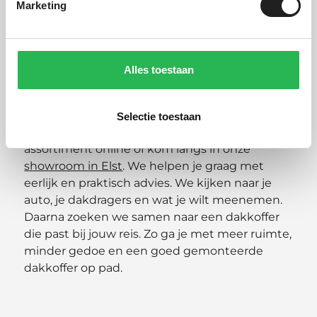
Marketing
advies, montage en uitleg.
Dakkoffer kopen bij
Paddock One
Alles toestaan
Wil je een dakkoffer kopen en zeker weten dat
Selectie toestaan
je de juiste keuze maakt? Bekijk dan ons
assortiment online of kom langs in onze
showroom in Elst
. We helpen je graag met
eerlijk en praktisch advies. We kijken naar je
auto, je dakdragers en wat je wilt meenemen.
Daarna zoeken we samen naar een dakkoffer
die past bij jouw reis. Zo ga je met meer ruimte,
minder gedoe en een goed gemonteerde
dakkoffer op pad.