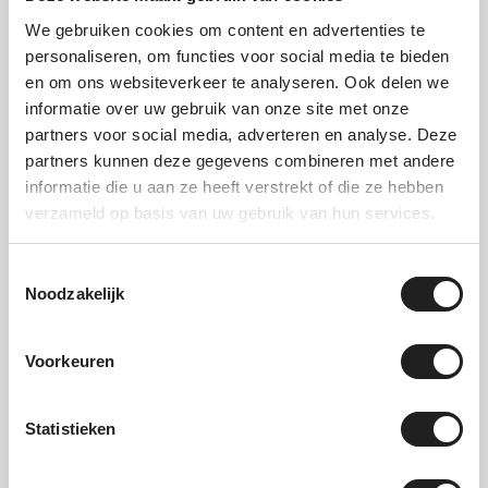
laten bezorgen
We gebruiken cookies om content en advertenties te
personaliseren, om functies voor social media te bieden
en om ons websiteverkeer te analyseren. Ook delen we
Kom je jouw dakkoffer ophalen in onze
informatie over uw gebruik van onze site met onze
showroom in Elst? Dan is het ook mogelijk
partners voor social media, adverteren en analyse. Deze
deze te laten monteren op jouw auto. We
partners kunnen deze gegevens combineren met andere
controleren direct of de dakkoffer goed op de
informatie die u aan ze heeft verstrekt of die ze hebben
dakdragers past en leggen uit hoe je hem
verzameld op basis van uw gebruik van hun services.
veilig gebruikt. Dat is vooral handig als je zeker
wilt weten dat alles goed zit voordat je
vertrekt. Je rijdt weg met een dakkoffer die
Toestemmingsselectie
Noodzakelijk
stevig gemonteerd is en klaar is voor gebruik.
Laat je de dakkoffer liever thuisbezorgen? Ook
Voorkeuren
dat is mogelijk. Vanwege onze ruime voorraad
versturen we jouw bestelling al dezelfde dag
als je voor 12:00 uur besteld. Je kunt dus kiezen
Statistieken
wat voor jou het makkelijkst is: online bestellen
en laten bezorgen, of langskomen in Elst voor