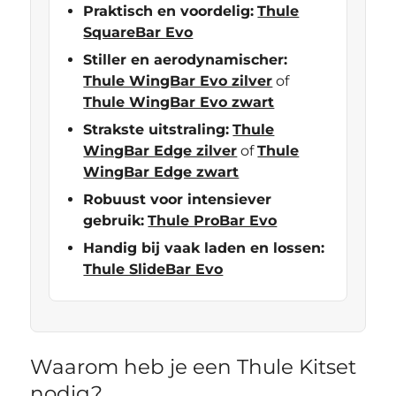
Praktisch en voordelig:
Thule
SquareBar Evo
Stiller en aerodynamischer:
Thule WingBar Evo zilver
of
Thule WingBar Evo zwart
Strakste uitstraling:
Thule
WingBar Edge zilver
of
Thule
WingBar Edge zwart
Robuust voor intensiever
gebruik:
Thule ProBar Evo
Handig bij vaak laden en lossen:
Thule SlideBar Evo
Waarom heb je een Thule Kitset
nodig?