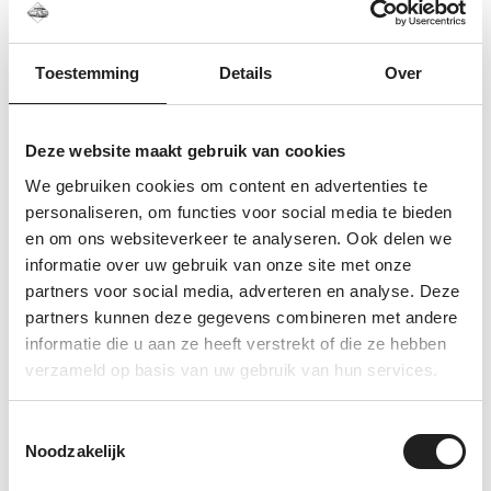
verkeerde onderdeel bestelt.
Veelgestelde vragen over deze
Toestemming
Details
Over
Thule kitset
Is dit een complete dakdragerset?
Deze website maakt gebruik van cookies
Nee, dit is alleen de voertuigspecifieke kitset.
We gebruiken cookies om content en advertenties te
Voor een complete dakdragerset heb je ook
personaliseren, om functies voor social media te bieden
een passende voetenset en stangen nodig.
en om ons websiteverkeer te analyseren. Ook delen we
informatie over uw gebruik van onze site met onze
Kan dezelfde kitset op meerdere
partners voor social media, adverteren en analyse. Deze
auto’s passen?
partners kunnen deze gegevens combineren met andere
Ja, sommige Thule kitsets worden voor
informatie die u aan ze heeft verstrekt of die ze hebben
meerdere auto’s gebruikt. De complete
verzameld op basis van uw gebruik van hun services.
combinatie met voetenset en stanglengte kan
per auto verschillen.
Toestemmingsselectie
Noodzakelijk
Kunnen jullie controleren of dit de
juiste kitset is?