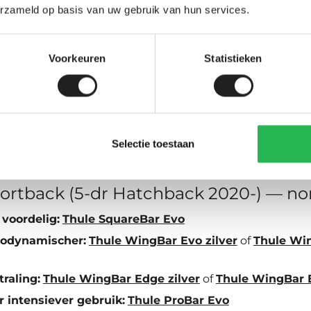
-dr Sedan 2021-) — normaal dak
erzameld op basis van uw gebruik van hun services.
 voordelig:
Thule SquareBar Evo
erodynamischer:
Thule WingBar Evo zilver
of
Thule Wi
Voorkeuren
Statistieken
traling:
Thule WingBar Edge zilver
of
Thule WingBar 
 intensiever gebruik:
Thule ProBar Evo
aak laden en lossen:
Thule SlideBar Evo
Selectie toestaan
ortback (5-dr Hatchback 2020-) — no
 voordelig:
Thule SquareBar Evo
erodynamischer:
Thule WingBar Evo zilver
of
Thule Wi
traling:
Thule WingBar Edge zilver
of
Thule WingBar 
 intensiever gebruik:
Thule ProBar Evo