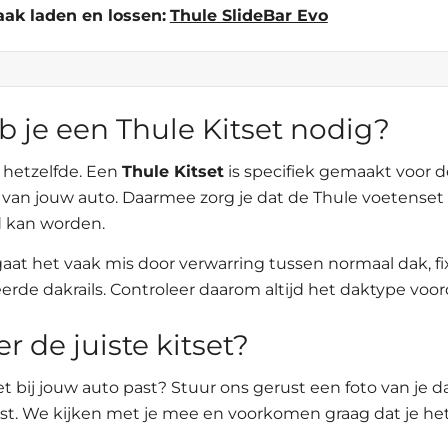
aak laden en lossen:
Thule SlideBar Evo
je een Thule Kitset nodig?
s hetzelfde. Een
Thule Kitset
is specifiek gemaakt voor 
an jouw auto. Daarmee zorg je dat de Thule voetenset n
 kan worden.
 gaat het vaak mis door verwarring tussen normaal dak, f
erde dakrails. Controleer daarom altijd het daktype voord
er de juiste kitset?
tset bij jouw auto past? Stuur ons gerust een foto van je 
st. We kijken met je mee en voorkomen graag dat je he