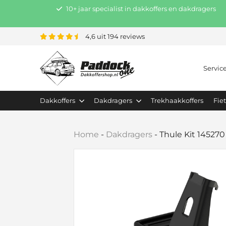
10+ jaar specialist in dakkoffers en dakdragers
4,6 uit 194 reviews
Servic
Dakkoffers
Dakdragers
Trekhaakkoffers
Fie
Home
-
Dakdragers
-
Thule Kit 145270