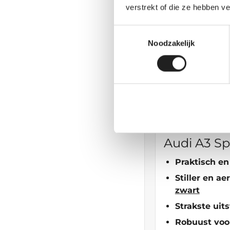
Audi A3 (4
verstrekt of die ze hebben v
Praktisch en
Toestemmingsselectie
Stiller en a
Noodzakelijk
zwart
Strakste uits
Robuust voor
Handig bij v
Audi A3 Sp
Praktisch en
Stiller en a
zwart
Strakste uits
Robuust voor