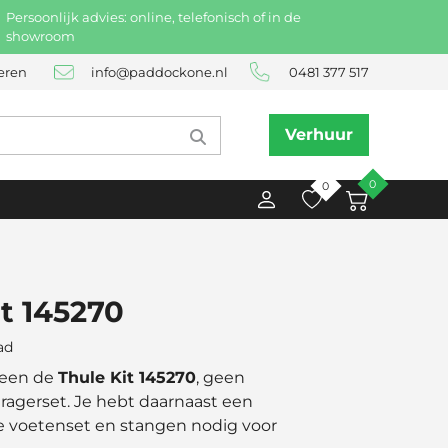
Persoonlijk advies: online, telefonisch of in de
showroom
eren
info@paddockone.nl
0481 377 517
Verhuur
0
0
it 145270
ad
lleen de
Thule Kit 145270
, geen
agerset. Je hebt daarnaast een
 voetenset en stangen nodig voor