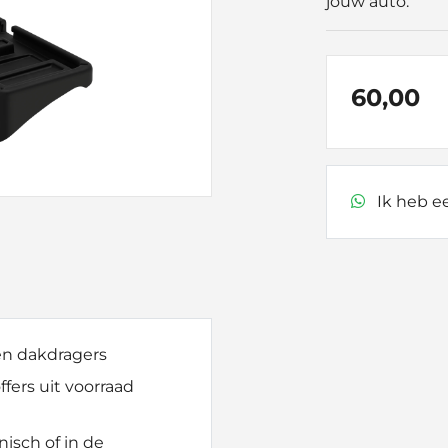
jouw auto.
60,00
Ik heb ee
 en dakdragers
fers uit voorraad
nisch of in de