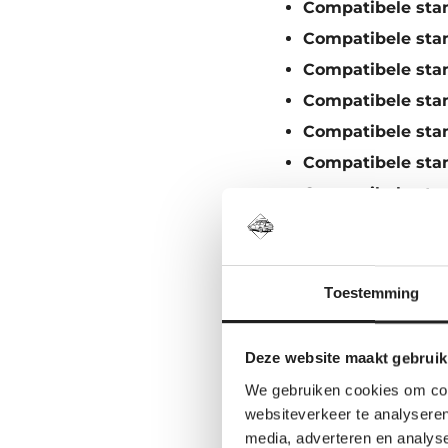
Compatibele sta
Compatibele sta
Compatibele sta
Compatibele sta
Compatibele sta
Compatibele sta
Compatibele sta
Bestel je liever all
Dan voorkom je dat j
Toestemming
Zoek je de
Deze website maakt gebruik
Heb je nog geen v
We gebruiken cookies om cont
jouw exacte auto. 
websiteverkeer te analyseren
media, adverteren en analys