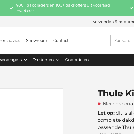
400+ dakdragers en 100+ dakkoffers uit voorraad
leverbaar
Verzenden & retourn
e en advies
Showroom
Contact
tsendragers
Daktenten
Onderdelen
Thule K
Niet op voorra
Let op:
dit is a
complete dakdr
passende Thule