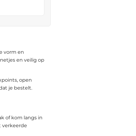
de vorm en
etjes en veilig op
ixpoints, open
at je bestelt.
dak of kom langs in
t verkeerde