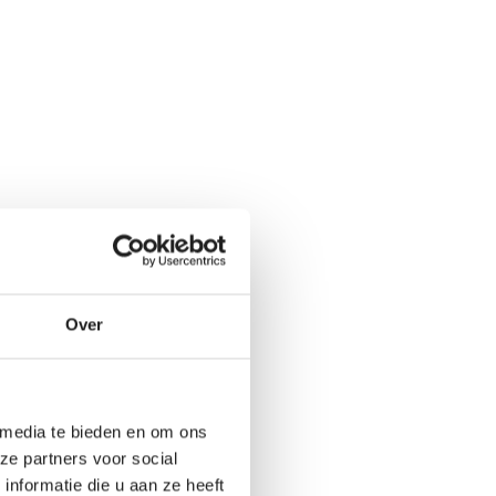
plete dakdragerset.
Over
uw auto?
dragerset voor
 media te bieden en om ons
één keer passend.
ze partners voor social
nformatie die u aan ze heeft