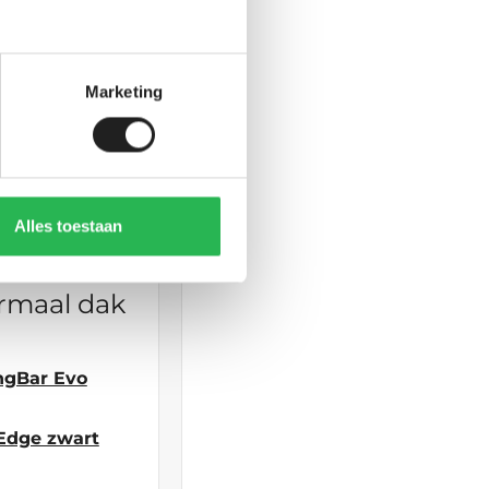
ngBar Evo
Marketing
Edge zwart
Alles toestaan
rmaal dak
ngBar Evo
Edge zwart