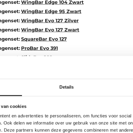
ngenset:
WingBar Edge 104 Zwart
ngenset:
WingBar Edge 95 Zwart
ngenset:
WingBar Evo 127 Zilver
ngenset:
WingBar Evo 127 Zwart
ngenset:
SquareBar Evo 127
ngenset:
ProBar Evo 391
ngenset:
SlideBar 892
es compleet en passend voor jouw auto? Kies dan een com
e per ongeluk alleen een los onderdeel bestelt.
Details
 volledige dakdragerset voor jo
 van cookies
oetenset en stangen? Kies dan liever een complete dak
ent en advertenties te personaliseren, om functies voor social
Dan bestel je de juiste kitset, voetenset en stangen in 
. Ook delen we informatie over uw gebruik van onze site met on
e. Deze partners kunnen deze gegevens combineren met andere i