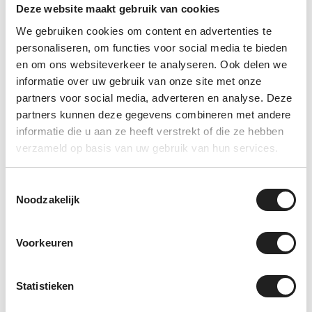
Deze website maakt gebruik van cookies
auto’s passen?
We gebruiken cookies om content en advertenties te
Ja, sommige Thule kitsets worden voor
personaliseren, om functies voor social media te bieden
meerdere auto’s gebruikt. De complete
en om ons websiteverkeer te analyseren. Ook delen we
combinatie met voetenset en stanglengte kan
informatie over uw gebruik van onze site met onze
per auto verschillen.
partners voor social media, adverteren en analyse. Deze
Kunnen jullie controleren of dit de
partners kunnen deze gegevens combineren met andere
informatie die u aan ze heeft verstrekt of die ze hebben
juiste kitset is?
verzameld op basis van uw gebruik van hun services.
Ja. Stuur ons het automodel, bouwjaar en een
foto van het dak. Dan kijken we graag met je
Toestemmingsselectie
mee.
Noodzakelijk
Voorkeuren
Specificaties
Statistieken