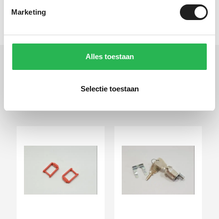
Artikelnummer
186045
Marketing
Alles toestaan
Gerelateerde
Selectie toestaan
producten