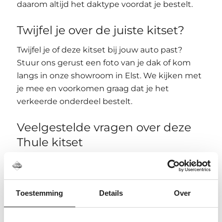
daarom altijd het daktype voordat je bestelt.
Twijfel je over de juiste kitset?
Twijfel je of deze kitset bij jouw auto past?
Stuur ons gerust een foto van je dak of kom
langs in onze showroom in Elst. We kijken met
je mee en voorkomen graag dat je het
verkeerde onderdeel bestelt.
Veelgestelde vragen over deze
Thule kitset
Is dit een complete dakdragerset?
Nee, dit is alleen de voertuigspecifieke kitset.
Voor een complete dakdragerset heb je ook
Toestemming
Details
Over
een passende voetenset en stangen nodig.
Kan dezelfde kitset op meerdere