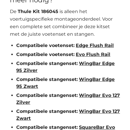
De
Thule Kit 186045
is alleen het
voertuigspecifieke montageonderdeel. Voor
een complete set combineer je deze kitset
met de juiste voetenset en stangen.
Compatibele voetenset:
Edge Flush Rail
Compatibele voetenset:
Evo Flush Rail
Compatibele stangenset:
WingBar Edge
95 Zilver
Compatibele stangenset:
WingBar Edge
95 Zwart
Compatibele stangenset:
WingBar Evo 127
Zilver
Compatibele stangenset:
WingBar Evo 127
Zwart
Compatibele stangenset:
SquareBar Evo