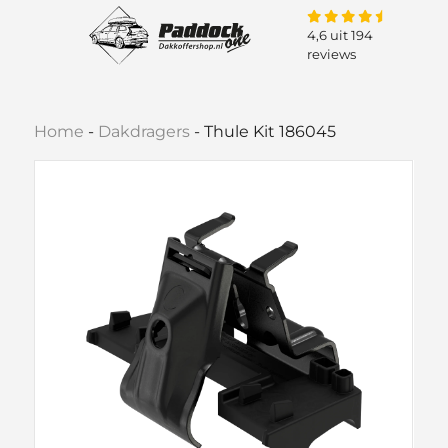
4,6 uit 194
reviews
Home
-
Dakdragers
-
Thule Kit 186045