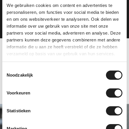
We gebruiken cookies om content en advertenties te
personaliseren, om functies voor social media te bieden
Plan je route
en om ons websiteverkeer te analyseren. Ook delen we
informatie over uw gebruik van onze site met onze
partners voor social media, adverteren en analyse. Deze
partners kunnen deze gegevens combineren met andere
informatie die u aan ze heeft verstrekt of die ze hebben
verzameld op basis van uw gebruik van hun services.
Tevreden klanten over
ons
Toestemmingsselectie
Noodzakelijk
Voorkeuren
Statistieken
Specialist in Thule
en Hapro
Marketing