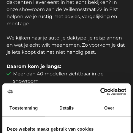
daktenten liever eerst in het echt bekijken? In
onze showroom aan de Willemsstraat 22 in Elst
helpen we je rustig met advies, vergelijking en
montage.
We kijken naar je auto, je daktype, je reisplannen
en wat je echt wilt meenemen. Zo voorkom je dat
je iets koopt dat net niet handig past.
Daarom kom je langs:
Meer dan 40 modellen zichtbaar in de
showroom
Showroom en montage onder één dak
6 gratis parkeerplaatsen voor de deur
Passervice mogelijk
Toestemming
Details
Over
Centraal gelegen tussen Arnhem en Nijmegen
Ouders kunnen rustig rondkijken; voor
kinderen is er iets te spelen
Deze website maakt gebruik van cookies
Geen koffie? De koelkast is goed gevuld.