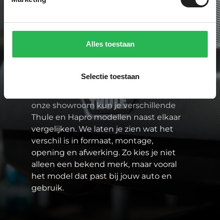
Paddock One is specialist in sterke
merken zoals Thule en Hapro. Dat zijn
Alles toestaan
merken waarbij pasvorm, veiligheid en
gebruiksgemak goed op elkaar
aansluiten. En dat is belangrijk, want als
Selectie toestaan
je waardevolle spullen op het dak
vervoert, moet het gewoon kloppen. In
onze showroom kun je verschillende
Thule en Hapro modellen naast elkaar
vergelijken. We laten je zien wat het
verschil is in formaat, montage,
opening en afwerking. Zo kies je niet
alleen een bekend merk, maar vooral
het model dat past bij jouw auto en
gebruik.