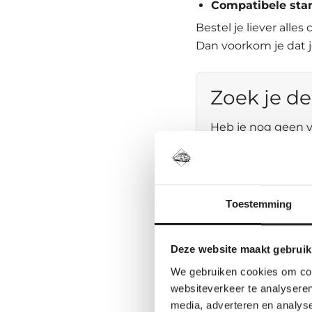
Compatibele sta
Bestel je liever all
Dan voorkom je dat j
Zoek je de
Heb je nog geen v
jouw exacte auto. 
Volkswagen
Toestemming
Praktisch en
Stiller en a
Deze website maakt gebruik
zwart
We gebruiken cookies om cont
Robuust voor
websiteverkeer te analyseren
Handig bij v
media, adverteren en analys