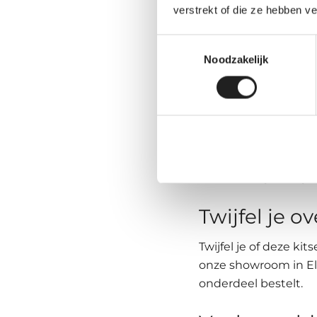
verstrekt of die ze hebben v
Toestemmingsselectie
Waarom heb 
Noodzakelijk
Niet ieder autodak i
bevestigingspunten v
het dak gemonteerd
Juist bij dakdragers
dakrails en geïntegre
Twijfel je ov
Twijfel je of deze ki
onze showroom in El
onderdeel bestelt.