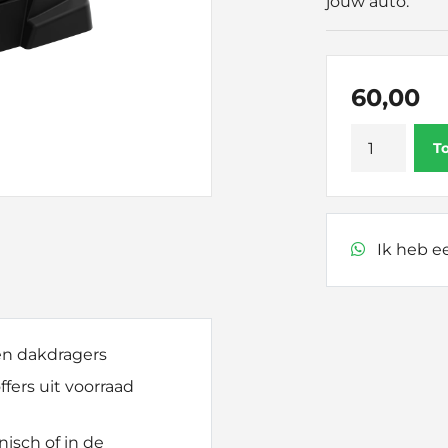
jouw auto.
60,00
Thule
T
Kit
187082
aantal
Ik heb ee
 en dakdragers
fers uit voorraad
nisch of in de