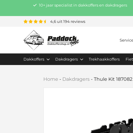
10+ jaar specialist in dakkoffers en dakdragers
4,6 uit 194 reviews
Servic
Dakkoffers
Dakdragers
Trekhaakkoffers
Fie
Home
-
Dakdragers
-
Thule Kit 187082