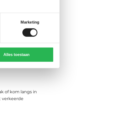
Marketing
de vorm en
etjes en veilig op
Alles toestaan
ixpoints, open
at je bestelt.
dak of kom langs in
t verkeerde