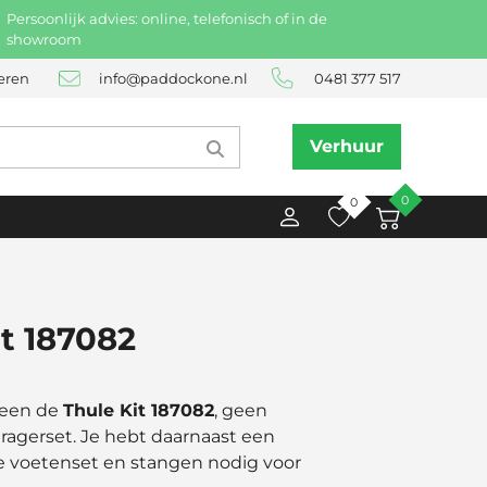
Persoonlijk advies: online, telefonisch of in de
showroom
eren
info@paddockone.nl
0481 377 517
Verhuur
0
0
it 187082
lleen de
Thule Kit 187082
, geen
agerset. Je hebt daarnaast een
 voetenset en stangen nodig voor