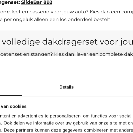
ngenset:
SlideBar 892
es compleet en passend voor jouw auto? Kies dan een com
e per ongeluk alleen een los onderdeel bestelt.
 volledige dakdragerset voor jo
oetenset en stangen? Kies dan liever een complete dak
Dan bestel je de juiste kitset, voetenset en stangen in 
 Multivan (T7) (5-dr MPV 2022-) — fix
Details
 voordelig:
Thule SquareBar Evo
erodynamischer:
Thule WingBar Evo zilver
of
Thule Wi
 van cookies
ent en advertenties te personaliseren, om functies voor social
 intensiever gebruik:
Thule ProBar Evo
. Ook delen we informatie over uw gebruik van onze site met on
aak laden en lossen:
Thule SlideBar Evo
e. Deze partners kunnen deze gegevens combineren met andere i