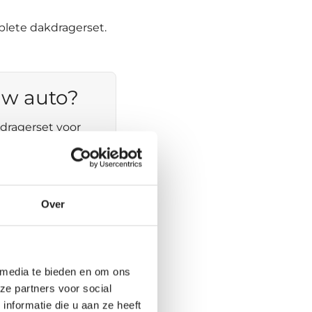
plete dakdragerset.
uw auto?
dragerset voor
één keer passend.
points
Over
ngBar Evo
 media te bieden en om ons
ze partners voor social
nformatie die u aan ze heeft