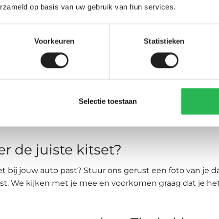
erzameld op basis van uw gebruik van hun services.
je een Thule Kitset nodig?
Voorkeuren
Statistieken
s hetzelfde. Een
Thule Kitset
is specifiek gemaakt voor 
an jouw auto. Daarmee zorg je dat de Thule voetenset n
 kan worden.
Selectie toestaan
 gaat het vaak mis door verwarring tussen normaal dak, f
erde dakrails. Controleer daarom altijd het daktype voord
er de juiste kitset?
tset bij jouw auto past? Stuur ons gerust een foto van je 
st. We kijken met je mee en voorkomen graag dat je he