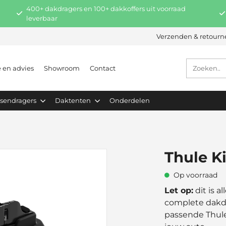
400+ dakdragers en 100+ dakkoffers uit voorraad
leverbaar
Verzenden & retourn
e en advies
Showroom
Contact
tsendragers
Daktenten
Onderdelen
Thule K
Op voorraad
Let op:
dit is a
complete dakdr
passende Thule