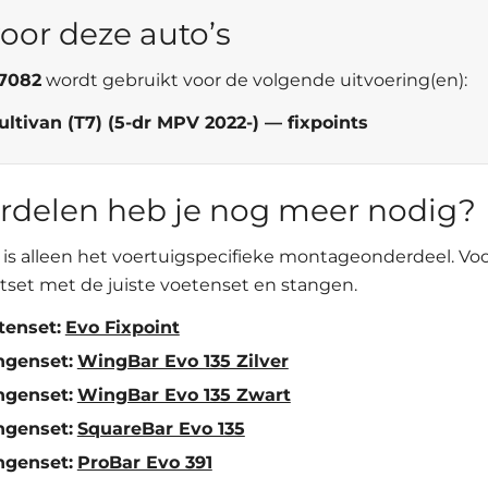
oor deze auto’s
87082
wordt gebruikt voor de volgende uitvoering(en):
tivan (T7) (5-dr MPV 2022-) — fixpoints
rdelen heb je nog meer nodig?
is alleen het voertuigspecifieke montageonderdeel. Vo
tset met de juiste voetenset en stangen.
tenset:
Evo Fixpoint
ngenset:
WingBar Evo 135 Zilver
ngenset:
WingBar Evo 135 Zwart
ngenset:
SquareBar Evo 135
ngenset:
ProBar Evo 391