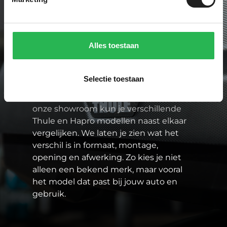
Paddock One is specialist in sterke
merken zoals Thule en Hapro. Dat zijn
Alles toestaan
merken waarbij pasvorm, veiligheid en
gebruiksgemak goed op elkaar
aansluiten. En dat is belangrijk, want als
Selectie toestaan
je waardevolle spullen op het dak
vervoert, moet het gewoon kloppen. In
onze showroom kun je verschillende
Thule en Hapro modellen naast elkaar
vergelijken. We laten je zien wat het
verschil is in formaat, montage,
opening en afwerking. Zo kies je niet
alleen een bekend merk, maar vooral
het model dat past bij jouw auto en
gebruik.