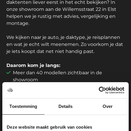
daktenten liever eerst in het echt bekijken? In
onze showroom aan de Willemsstraat 22 in Elst
helpen we je rustig met advies, vergelijking en
montage.
We kijken naar je auto, je daktype, je reisplannen
en wat je echt wilt meenemen. Zo voorkom je dat
je iets koopt dat net niet handig past.
Daarom kom je langs:
Meer dan 40 modellen zichtbaar in de
showroom
Showroom en montage onder één dak
6 gratis parkeerplaatsen voor de deur
Passervice mogelijk
Toestemming
Details
Over
Centraal gelegen tussen Arnhem en Nijmegen
Ouders kunnen rustig rondkijken; voor
kinderen is er iets te spelen
Deze website maakt gebruik van cookies
Geen koffie? De koelkast is goed gevuld.