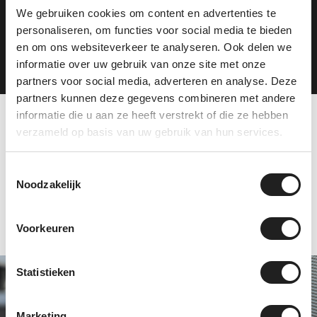
We gebruiken cookies om content en advertenties te
personaliseren, om functies voor social media te bieden
Plan je route
en om ons websiteverkeer te analyseren. Ook delen we
informatie over uw gebruik van onze site met onze
partners voor social media, adverteren en analyse. Deze
partners kunnen deze gegevens combineren met andere
informatie die u aan ze heeft verstrekt of die ze hebben
verzameld op basis van uw gebruik van hun services.
Tevreden klanten over
ons
Toestemmingsselectie
Noodzakelijk
Voorkeuren
Statistieken
Specialist in Thule
en Hapro
Marketing