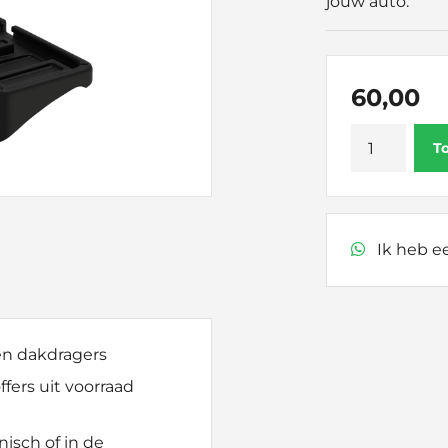
jouw auto.
60,00
Thule
T
Kit
145099
aantal
Ik heb ee
 en dakdragers
fers uit voorraad
nisch of in de