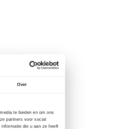
plete dakdragerset.
uw auto?
Over
dragerset voor
één keer passend.
 media te bieden en om ons
ze partners voor social
ormaal dak
nformatie die u aan ze heeft