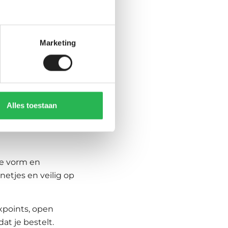
ngBar Evo
Marketing
Edge zwart
Alles toestaan
de vorm en
etjes en veilig op
ixpoints, open
at je bestelt.