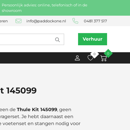
Persoonlijk advies: online, telefonisch of in de
showroom
eren
info@paddockone.nl
0481 377 517
Verhuur
0
0
it 145099
lleen de
Thule Kit 145099
, geen
agerset. Je hebt daarnaast een
 voetenset en stangen nodig voor