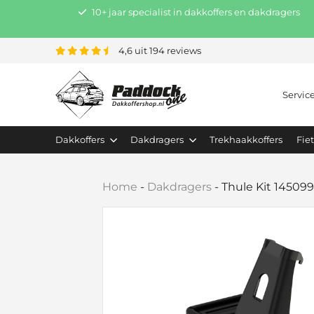
10+ jaar specialist in dakkoffers en dakdragers
4,6 uit 194 reviews
Servic
Dakkoffers
Dakdragers
Trekhaakkoffers
Fie
Home
-
Dakdragers
-
Thule Kit 14509