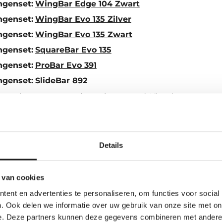
ngenset:
WingBar Edge 104 Zwart
ngenset:
WingBar Evo 135 Zilver
ngenset:
WingBar Evo 135 Zwart
ngenset:
SquareBar Evo 135
ngenset:
ProBar Evo 391
ngenset:
SlideBar 892
es compleet en passend voor jouw auto? Kies dan een com
e per ongeluk alleen een los onderdeel bestelt.
 volledige dakdragerset voor jo
Details
oetenset en stangen? Kies dan liever een complete dak
 van cookies
Dan bestel je de juiste kitset, voetenset en stangen in 
ent en advertenties te personaliseren, om functies voor social
. Ook delen we informatie over uw gebruik van onze site met on
olla Verso (5-dr MPV 2004-2008) — n
e. Deze partners kunnen deze gegevens combineren met andere i