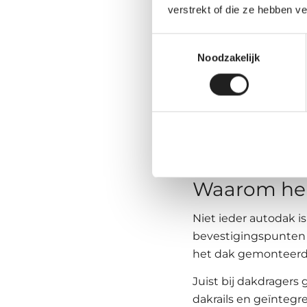
Praktisch en
verstrekt of die ze hebben v
Stiller en a
Toestemmingsselectie
zwart
Noodzakelijk
Strakste uits
Robuust voor
Handig bij v
Waarom heb 
Niet ieder autodak i
bevestigingspunten v
het dak gemonteerd
Juist bij dakdragers
dakrails en geïntegre