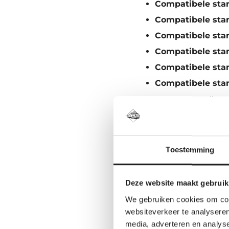
Compatibele sta
Compatibele sta
Compatibele sta
Compatibele sta
Compatibele sta
Compatibele sta
Bestel je liever all
Dan voorkom je dat j
Zoek je de
Toestemming
Heb je nog geen v
Deze website maakt gebruik
jouw exacte auto. 
We gebruiken cookies om cont
websiteverkeer te analyseren
Toyota Cor
media, adverteren en analys