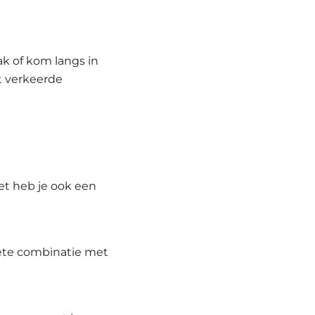
dak of kom langs in
t verkeerde
set heb je ook een
ete combinatie met