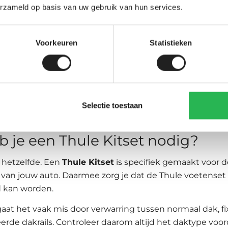
 voordelig:
Thule SquareBar Evo
erzameld op basis van uw gebruik van hun services.
erodynamischer:
Thule WingBar Evo zilver
of
Thule Wi
Voorkeuren
Statistieken
traling:
Thule WingBar Edge zilver
of
Thule WingBar 
 intensiever gebruik:
Thule ProBar Evo
aak laden en lossen:
Thule SlideBar Evo
Selectie toestaan
je een Thule Kitset nodig?
s hetzelfde. Een
Thule Kitset
is specifiek gemaakt voor 
an jouw auto. Daarmee zorg je dat de Thule voetenset n
 kan worden.
 gaat het vaak mis door verwarring tussen normaal dak, f
erde dakrails. Controleer daarom altijd het daktype voord