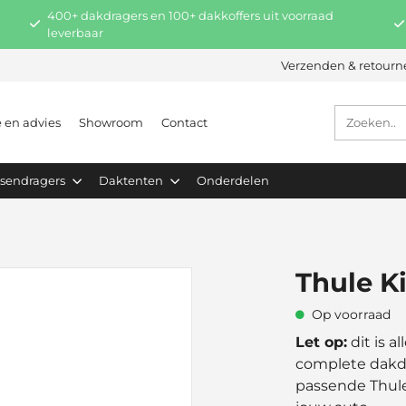
400+ dakdragers en 100+ dakkoffers uit voorraad
leverbaar
Verzenden & retourn
e en advies
Showroom
Contact
tsendragers
Daktenten
Onderdelen
9
Thule K
Op voorraad
Let op:
dit is a
complete dakdr
passende Thule