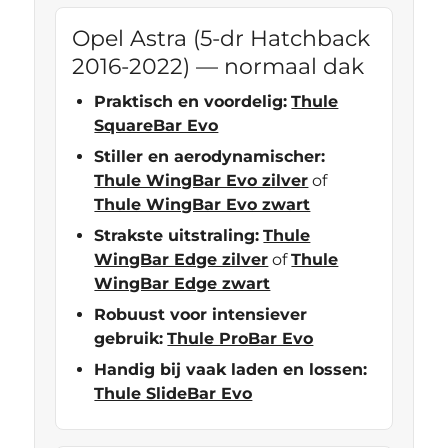
Opel Astra (5-dr Hatchback
2016-2022) — normaal dak
Praktisch en voordelig:
Thule
SquareBar Evo
Stiller en aerodynamischer:
Thule WingBar Evo zilver
of
Thule WingBar Evo zwart
Strakste uitstraling:
Thule
WingBar Edge zilver
of
Thule
WingBar Edge zwart
Robuust voor intensiever
gebruik:
Thule ProBar Evo
Handig bij vaak laden en lossen:
Thule SlideBar Evo