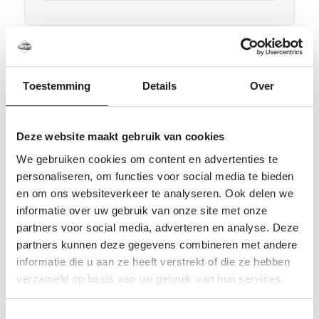
Waarom heb je een Thule Kitset
nodig?
Toestemming
Details
Over
Niet ieder autodak is hetzelfde. Een
Thule
Kitset
is specifiek gemaakt voor de vorm en
Deze website maakt gebruik van cookies
bevestigingspunten van jouw auto. Daarmee
zorg je dat de Thule voetenset netjes en veilig
We gebruiken cookies om content en advertenties te
personaliseren, om functies voor social media te bieden
op het dak gemonteerd kan worden.
en om ons websiteverkeer te analyseren. Ook delen we
Juist bij dakdragers gaat het vaak mis door
informatie over uw gebruik van onze site met onze
verwarring tussen normaal dak, fixpoints, open
partners voor social media, adverteren en analyse. Deze
dakrails en geïntegreerde dakrails. Controleer
partners kunnen deze gegevens combineren met andere
daarom altijd het daktype voordat je bestelt.
informatie die u aan ze heeft verstrekt of die ze hebben
verzameld op basis van uw gebruik van hun services.
Twijfel je over de juiste kitset?
Toestemmingsselectie