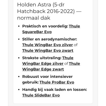
Holden Astra (5-dr
Hatchback 2016-2022) —
normaal dak
Praktisch en voordelig:
Thule
SquareBar Evo
Stiller en aerodynamischer:
Thule WingBar Evo zilver
of
Thule WingBar Evo zwart
Strakste uitstraling:
Thule
WingBar Edge zilver
of
Thule
WingBar Edge zwart
Robuust voor intensiever
gebruik:
Thule ProBar Evo
Handig bij vaak laden en lossen:
Thule SlideBar Evo