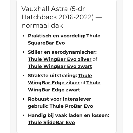
Vauxhall Astra (5-dr
Hatchback 2016-2022) —
normaal dak
Praktisch en voordelig:
Thule
SquareBar Evo
Stiller en aerodynamischer:
Thule WingBar Evo zilver
of
Thule WingBar Evo zwart
Strakste uitstraling:
Thule
WingBar Edge zilver
of
Thule
WingBar Edge zwart
Robuust voor intensiever
gebruik:
Thule ProBar Evo
Handig bij vaak laden en lossen:
Thule SlideBar Evo