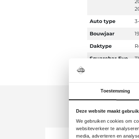
2
2
Auto type
3
Bouwjaar
1
Daktype
R
Squarebar Evo
T
Toestemming
Deze website maakt gebruik
We gebruiken cookies om cont
websiteverkeer te analyseren
media, adverteren en analys