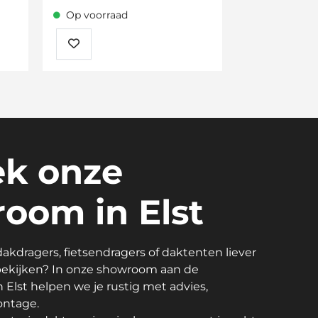
Op voorraad
k onze
oom in Elst
 dakdragers, fietsendragers of daktenten liever
 bekijken? In onze showroom aan de
n Elst helpen we je rustig met advies,
ontage.