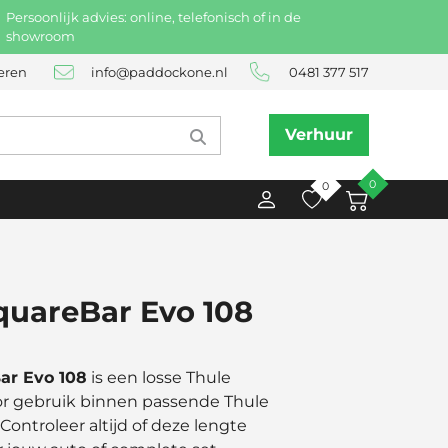
Persoonlijk advies: online, telefonisch of in de
showroom
eren
info@paddockone.nl
0481 377 517
Verhuur
0
0
quareBar Evo 108
ar Evo 108
is een losse Thule
r gebruik binnen passende Thule
Controleer altijd of deze lengte