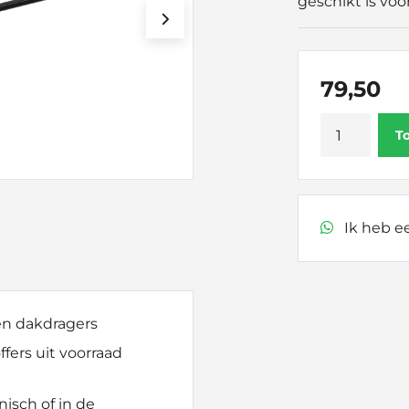
geschikt is voo
79,50
Thule
T
SquareBar
Evo
108
aantal
Ik heb ee
 en dakdragers
fers uit voorraad
nisch of in de