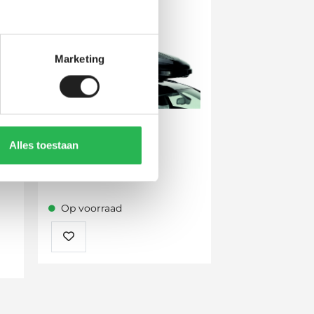
Marketing
Alles toestaan
Hapro Traxer
Prijsklasse:
369,00
-
489,00
369,00
tot
Op voorraad
489,00