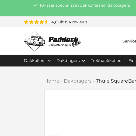
10+ jaar specialist in dakkoffers en dakdragers
4,6 uit 194 reviews
Servic
Dakkoffers
Dakdragers
Trekhaakkoffers
Fie
Home
-
Dakdragers
-
Thule SquareBar