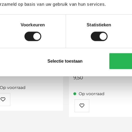
erzameld op basis van uw gebruik van hun services.
Voorkeuren
Statistieken
Selectie toestaan
hule Force 3 S
Rubber Strip boven
dakdragers Hapro
49,00
9,50
Op voorraad
Op voorraad