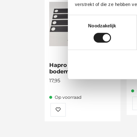
verstrekt of die ze hebben v
Toestemmingsselectie
Noodzakelijk
Hapro Rubber in
T
bodem masterfit
4
17,95
Op voorraad