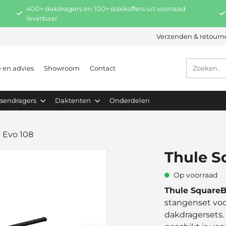
400+ dakdragers en 100+ dakkoffers uit voorraad
leverbaar
Verzenden & retourn
e en advies
Showroom
Contact
tsendragers
Daktenten
Onderdelen
 Evo 108
Thule S
Op voorraad
Thule SquareB
stangenset voo
dakdragersets. 