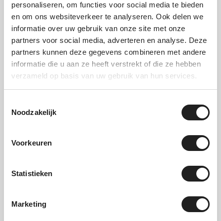
bergen.
personaliseren, om functies voor social media te bieden
en om ons websiteverkeer te analyseren. Ook delen we
Thule Xpress
informatie over uw gebruik van onze site met onze
partners voor social media, adverteren en analyse. Deze
partners kunnen deze gegevens combineren met andere
De
Thule Xpress
is een eenvoudige en
informatie die u aan ze heeft verstrekt of die ze hebben
compacte oplossing voor het meenemen van
verzameld op basis van uw gebruik van hun services.
fietsen. Deze drager is minder uitgebreid dan
de luxere trekhaakdragers, maar wel makkelijk
Toestemmingsselectie
in gebruik. De Xpress is vooral geschikt voor
Noodzakelijk
lichtere fietsen en incidenteel gebruik. Zoek je
een eenvoudige fietsendrager voor af en toe
een rit? Dan kan dit een praktische keuze zijn.
Voorkeuren
Fietsendrager winkel
Statistieken
met advies en
montage
Marketing