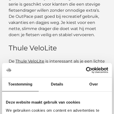
serie is geschikt voor klanten die een stevige
fietsendrager willen zonder onnodige extra’s.
De OutPace past goed bij recreatief gebruik,
vakanties en dagjes weg. Je kiest voor een
nette, slimme drager die doet wat hij moet
doen: je fietsen veilig en stabiel vervoeren.
Thule VeloLite
De
Thule VeloLite
is interessant als je een lichte
en makkelijk hanteerbare fietsendrager zoekt.
Dat is vooral prettig wanneer je de drager vaak
monteert en weer van de auto haalt. Deze
Toestemming
Details
Over
serie past goed bij gebruikers die gemak
belangrijk vinden. Minder gewicht betekent
eenvoudiger tillen, plaatsen en opbergen.
Deze website maakt gebruik van cookies
Handig als je de fietsendrager regelmatig
gebruikt of weinig ruimte hebt om hem op te
We gebruiken cookies om content en advertenties te