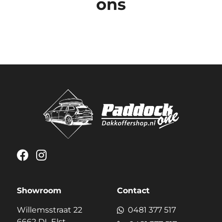
ons
Showroom
Contact
Willemsstraat 22
0481 377 517
6662 DL Elst