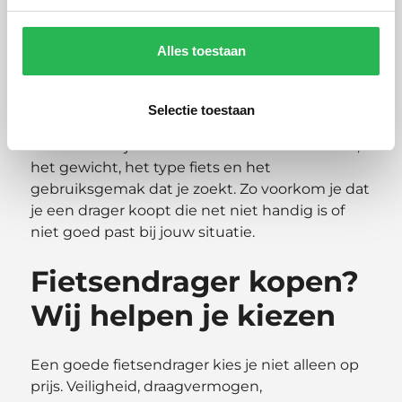
Wil je een fietsendrager kopen, maar twijfel je
tussen verschillende modellen? Dan is goed
Alles toestaan
advies belangrijk. Online zie je veel opties, maar
in de praktijk gaat het om de combinatie van
jouw auto, trekhaak en fietsen. In onze
Selectie toestaan
fietsendrager
showroom
helpen we je graag
kiezen. We kijken mee naar het aantal fietsen,
het gewicht, het type fiets en het
gebruiksgemak dat je zoekt. Zo voorkom je dat
je een drager koopt die net niet handig is of
niet goed past bij jouw situatie.
Fietsendrager kopen?
Wij helpen je kiezen
Een goede fietsendrager kies je niet alleen op
prijs. Veiligheid, draagvermogen,