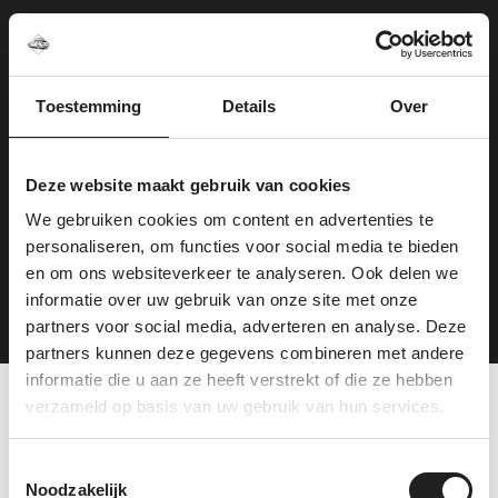
Willemsstraat 22 in Elst
Centraal gelegen en goed bereikbaar
6 gratis parkeerplaatsen voor de deur
Toestemming
Details
Over
Showroom én montage onder één dak
Deze website maakt gebruik van cookies
Even binnenlopen is zo geregeld — je bent altijd
welkom.
We gebruiken cookies om content en advertenties te
personaliseren, om functies voor social media te bieden
en om ons websiteverkeer te analyseren. Ook delen we
Plan je route
informatie over uw gebruik van onze site met onze
partners voor social media, adverteren en analyse. Deze
partners kunnen deze gegevens combineren met andere
informatie die u aan ze heeft verstrekt of die ze hebben
verzameld op basis van uw gebruik van hun services.
Tevreden klanten over
Toestemmingsselectie
ons
Noodzakelijk