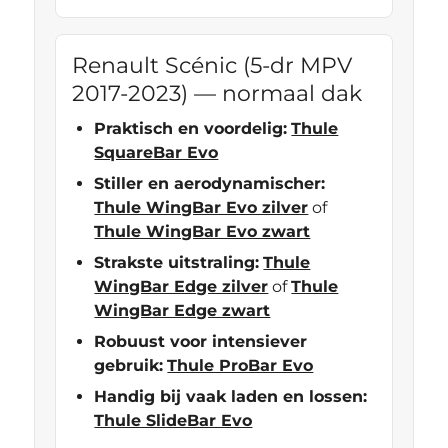
Renault Scénic (5-dr MPV
2017-2023) — normaal dak
Praktisch en voordelig:
Thule
SquareBar Evo
Stiller en aerodynamischer:
Thule WingBar Evo zilver
of
Thule WingBar Evo zwart
Strakste uitstraling:
Thule
WingBar Edge zilver
of
Thule
WingBar Edge zwart
Robuust voor intensiever
gebruik:
Thule ProBar Evo
Handig bij vaak laden en lossen:
Thule SlideBar Evo