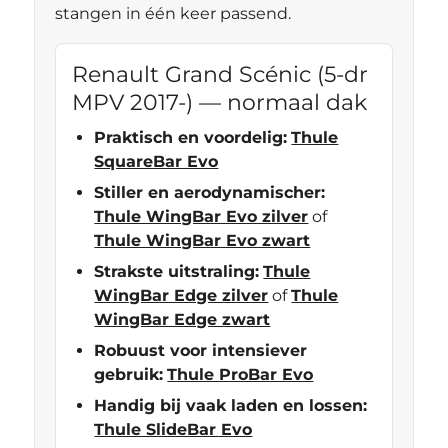
stangen in één keer passend.
Renault Grand Scénic (5-dr
MPV 2017-) — normaal dak
Praktisch en voordelig:
Thule
SquareBar Evo
Stiller en aerodynamischer:
Thule WingBar Evo zilver
of
Thule WingBar Evo zwart
Strakste uitstraling:
Thule
WingBar Edge zilver
of
Thule
WingBar Edge zwart
Robuust voor intensiever
gebruik:
Thule ProBar Evo
Handig bij vaak laden en lossen:
Thule SlideBar Evo