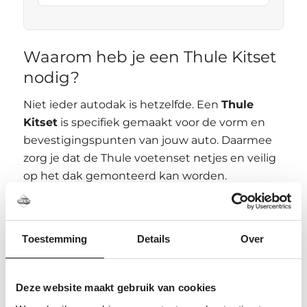
Waarom heb je een Thule Kitset
nodig?
Niet ieder autodak is hetzelfde. Een
Thule
Kitset
is specifiek gemaakt voor de vorm en
bevestigingspunten van jouw auto. Daarmee
zorg je dat de Thule voetenset netjes en veilig
op het dak gemonteerd kan worden.
Juist bij dakdragers gaat het vaak mis door
verwarring tussen normaal dak, fixpoints, open
dakrails en geïntegreerde dakrails. Controleer
Toestemming
Details
Over
daarom altijd het daktype voordat je bestelt.
Deze website maakt gebruik van cookies
Twijfel je over de juiste kitset?