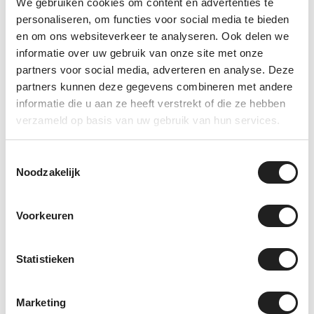
We gebruiken cookies om content en advertenties te
Twijfel je of deze kitset bij jouw auto past?
personaliseren, om functies voor social media te bieden
Stuur ons gerust een foto van je dak of kom
en om ons websiteverkeer te analyseren. Ook delen we
langs in onze showroom in Elst. We kijken met
informatie over uw gebruik van onze site met onze
je mee en voorkomen graag dat je het
partners voor social media, adverteren en analyse. Deze
verkeerde onderdeel bestelt.
partners kunnen deze gegevens combineren met andere
informatie die u aan ze heeft verstrekt of die ze hebben
Veelgestelde vragen over deze
verzameld op basis van uw gebruik van hun services.
Thule kitset
Toestemmingsselectie
Is dit een complete dakdragerset?
Noodzakelijk
Nee, dit is alleen de voertuigspecifieke kitset.
Voor een complete dakdragerset heb je ook
Voorkeuren
een passende voetenset en stangen nodig.
Kan dezelfde kitset op meerdere
Statistieken
auto’s passen?
Ja, sommige Thule kitsets worden voor
Marketing
meerdere auto’s gebruikt. De complete