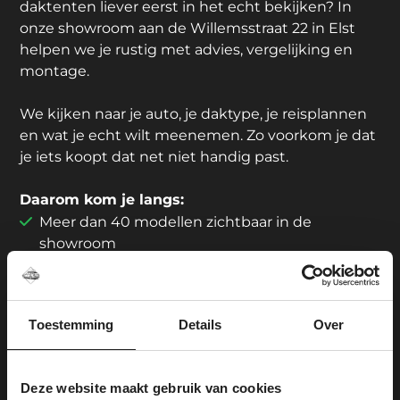
daktenten liever eerst in het echt bekijken? In
onze showroom aan de Willemsstraat 22 in Elst
helpen we je rustig met advies, vergelijking en
montage.
We kijken naar je auto, je daktype, je reisplannen
en wat je echt wilt meenemen. Zo voorkom je dat
je iets koopt dat net niet handig past.
Daarom kom je langs:
Meer dan 40 modellen zichtbaar in de
showroom
Showroom en montage onder één dak
6 gratis parkeerplaatsen voor de deur
Passervice mogelijk
Toestemming
Details
Over
Centraal gelegen tussen Arnhem en Nijmegen
Ouders kunnen rustig rondkijken; voor
kinderen is er iets te spelen
Deze website maakt gebruik van cookies
Geen koffie? De koelkast is goed gevuld.