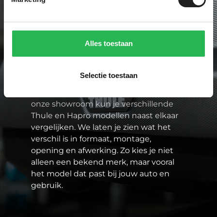
Paddock One is specialist in sterke
merken zoals Thule en Hapro. Dat zijn
Alles toestaan
merken waarbij pasvorm, veiligheid en
gebruiksgemak goed op elkaar
aansluiten. En dat is belangrijk, want als
Selectie toestaan
je waardevolle spullen op het dak
vervoert, moet het gewoon kloppen. In
onze showroom kun je verschillende
Thule en Hapro modellen naast elkaar
vergelijken. We laten je zien wat het
verschil is in formaat, montage,
opening en afwerking. Zo kies je niet
alleen een bekend merk, maar vooral
het model dat past bij jouw auto en
gebruik.