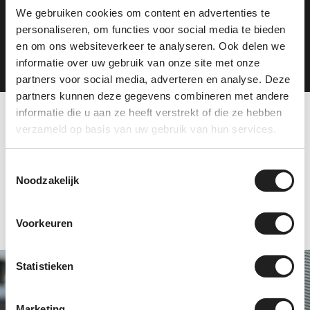
We gebruiken cookies om content en advertenties te
personaliseren, om functies voor social media te bieden
Plan je route
en om ons websiteverkeer te analyseren. Ook delen we
informatie over uw gebruik van onze site met onze
partners voor social media, adverteren en analyse. Deze
partners kunnen deze gegevens combineren met andere
informatie die u aan ze heeft verstrekt of die ze hebben
verzameld op basis van uw gebruik van hun services.
Tevreden klanten over
ons
Toestemmingsselectie
Noodzakelijk
Voorkeuren
Statistieken
Specialist in Thule
en Hapro
Marketing