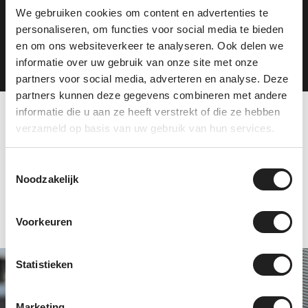
We gebruiken cookies om content en advertenties te
personaliseren, om functies voor social media te bieden
Plan je route
en om ons websiteverkeer te analyseren. Ook delen we
informatie over uw gebruik van onze site met onze
partners voor social media, adverteren en analyse. Deze
partners kunnen deze gegevens combineren met andere
informatie die u aan ze heeft verstrekt of die ze hebben
verzameld op basis van uw gebruik van hun services.
Tevreden klanten over
ons
Toestemmingsselectie
Noodzakelijk
Voorkeuren
Statistieken
Specialist in Thule
en Hapro
Marketing