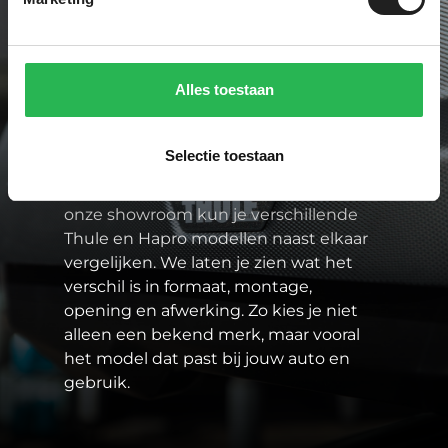
Paddock One is specialist in sterke
merken zoals Thule en Hapro. Dat zijn
Alles toestaan
merken waarbij pasvorm, veiligheid en
gebruiksgemak goed op elkaar
aansluiten. En dat is belangrijk, want als
Selectie toestaan
je waardevolle spullen op het dak
vervoert, moet het gewoon kloppen. In
onze showroom kun je verschillende
Thule en Hapro modellen naast elkaar
vergelijken. We laten je zien wat het
verschil is in formaat, montage,
opening en afwerking. Zo kies je niet
alleen een bekend merk, maar vooral
het model dat past bij jouw auto en
gebruik.