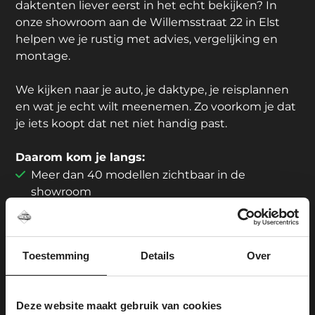
daktenten liever eerst in het echt bekijken? In
onze showroom aan de Willemsstraat 22 in Elst
helpen we je rustig met advies, vergelijking en
montage.
We kijken naar je auto, je daktype, je reisplannen
en wat je echt wilt meenemen. Zo voorkom je dat
je iets koopt dat net niet handig past.
Daarom kom je langs:
Meer dan 40 modellen zichtbaar in de
showroom
Showroom en montage onder één dak
6 gratis parkeerplaatsen voor de deur
Passervice mogelijk
Toestemming
Details
Over
Centraal gelegen tussen Arnhem en Nijmegen
Ouders kunnen rustig rondkijken; voor
kinderen is er iets te spelen
Deze website maakt gebruik van cookies
Geen koffie? De koelkast is goed gevuld.