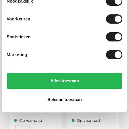
Noodzakelijk
Gerelateerde
Voorkeuren
producten
Statistieken
Marketing
Alles toestaan
Hapro Trivor
Thule Motion 3 L
Selectie toestaan
Prijsklasse:
539,00
-
709,00
Vanaf
729,00
539,00
tot
Op voorraad
Op voorraad
709,00