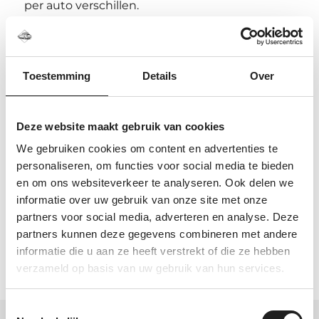
per auto verschillen.
Kunnen jullie controleren of dit de
juiste kitset is?
Ja. Stuur ons het automodel, bouwjaar en een
Toestemming
Details
Over
foto van het dak. Dan kijken we graag met je
mee.
Deze website maakt gebruik van cookies
We gebruiken cookies om content en advertenties te
personaliseren, om functies voor social media te bieden
Specificaties
en om ons websiteverkeer te analyseren. Ook delen we
informatie over uw gebruik van onze site met onze
partners voor social media, adverteren en analyse. Deze
partners kunnen deze gegevens combineren met andere
Artikelnummer
186150
informatie die u aan ze heeft verstrekt of die ze hebben
verzameld op basis van uw gebruik van hun services.
Toestemmingsselectie