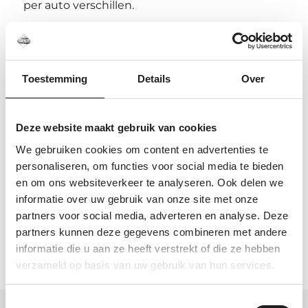
per auto verschillen.
Kunnen jullie controleren of dit de
juiste kitset is?
Ja. Stuur ons het automodel, bouwjaar en een
Toestemming
Details
Over
foto van het dak. Dan kijken we graag met je
mee.
Deze website maakt gebruik van cookies
We gebruiken cookies om content en advertenties te
personaliseren, om functies voor social media te bieden
Specificaties
en om ons websiteverkeer te analyseren. Ook delen we
informatie over uw gebruik van onze site met onze
partners voor social media, adverteren en analyse. Deze
Artikelnummer
183047
partners kunnen deze gegevens combineren met andere
informatie die u aan ze heeft verstrekt of die ze hebben
verzameld op basis van uw gebruik van hun services.
Toestemmingsselectie