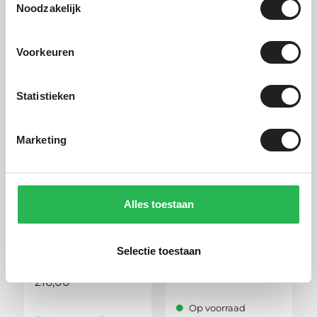
Noodzakelijk
Gerelateerde
producten
Voorkeuren
Statistieken
Marketing
Alles toestaan
KJUST TASSENSET 4
Hapro Rider 6.4
STUKS VOOR
Anthracite
Selectie toestaan
DAKKOFFER THULE
359,00
MOTION 3 L
216,00
Op voorraad