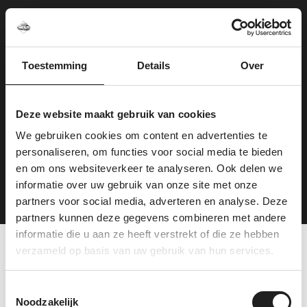
Willemsstraat 22 in Elst
Centraal gelegen en goed bereikbaar
6 gratis parkeerplaatsen voor de deur
Toestemming
Details
Over
Showroom én montage onder één dak
Deze website maakt gebruik van cookies
Even binnenlopen is zo geregeld — je bent altijd
welkom.
We gebruiken cookies om content en advertenties te
personaliseren, om functies voor social media te bieden
en om ons websiteverkeer te analyseren. Ook delen we
Plan je route
informatie over uw gebruik van onze site met onze
partners voor social media, adverteren en analyse. Deze
partners kunnen deze gegevens combineren met andere
informatie die u aan ze heeft verstrekt of die ze hebben
verzameld op basis van uw gebruik van hun services.
Tevreden klanten over
Toestemmingsselectie
ons
Noodzakelijk