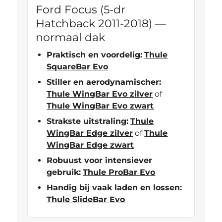
Ford Focus (5-dr
Hatchback 2011-2018) —
normaal dak
Praktisch en voordelig:
Thule
SquareBar Evo
Stiller en aerodynamischer:
Thule WingBar Evo zilver
of
Thule WingBar Evo zwart
Strakste uitstraling:
Thule
WingBar Edge zilver
of
Thule
WingBar Edge zwart
Robuust voor intensiever
gebruik:
Thule ProBar Evo
Handig bij vaak laden en lossen:
Thule SlideBar Evo