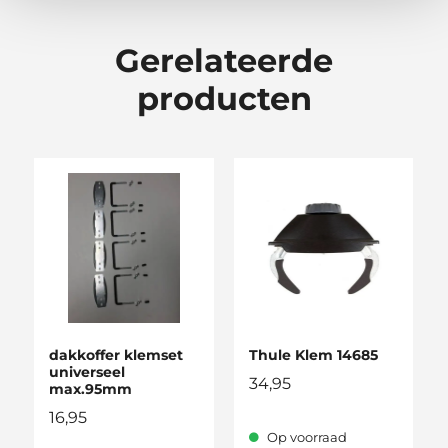
Gerelateerde
producten
dakkoffer klemset
Thule Klem 14685
universeel
34,95
max.95mm
16,95
Op voorraad