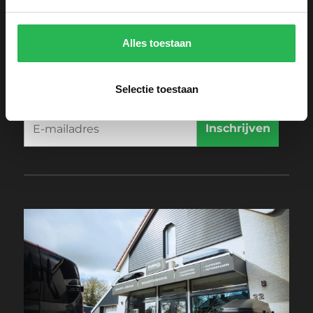
6662 DL Elst
0481 377 517
info@paddockone.nl
Alles toestaan
Blijf op de hoogte!
Selectie toestaan
Schrijf je in voor onze nieuwsbrief.