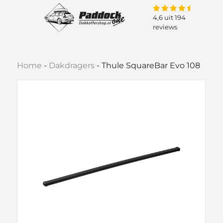
4,6 uit 194
reviews
Home
-
Dakdragers
-
Thule SquareBar Evo 108